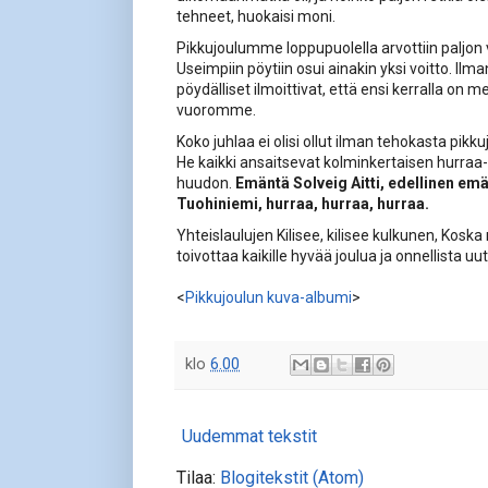
tehneet, huokaisi moni.
Pikkujoulumme loppupuolella arvottiin paljon v
Useimpiin pöytiin osui ainakin yksi voitto. Ilm
pöydälliset ilmoittivat, että ensi kerralla on m
vuoromme.
Koko juhlaa ei olisi ollut ilman tehokasta pik
He kaikki ansaitsevat kolminkertaisen hurraa-
huudon.
Emäntä Solveig Aitti, edellinen emä
Tuohiniemi, hurraa, hurraa, hurraa.
Yhteislaulujen Kilisee, kilisee kulkunen, Koska m
toivottaa kaikille hyvää joulua ja onnellista uu
<
Pikkujoulun kuva-albumi
>
klo
6.00
Uudemmat tekstit
Tilaa:
Blogitekstit (Atom)