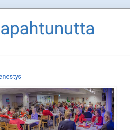
tapahtunutta
menestys