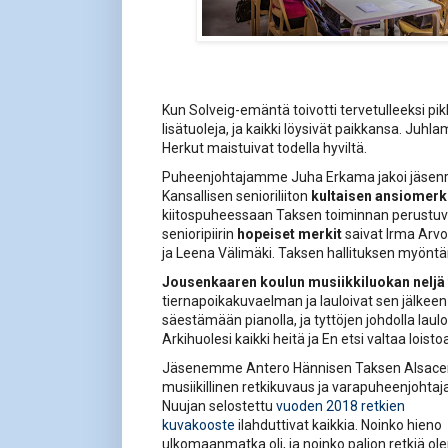
Kun Solveig-emäntä toivotti tervetulleeksi pi
lisätuoleja, ja kaikki löysivät paikkansa. Juh
Herkut maistuivat todella hyviltä.
Puheenjohtajamme Juha Erkama jakoi jäsen
Kansallisen senioriliiton
kultaisen ansiomerki
kiitospuheessaan Taksen toiminnan perustu
senioripiirin
hopeiset merkit
saivat Irma Arvo
ja Leena Välimäki. Taksen hallituksen myön
Jousenkaaren koulun musiikkiluokan neljä
tiernapoikakuvaelman ja lauloivat sen jälkeen 
säestämään pianolla, ja tyttöjen johdolla lau
Arkihuolesi kaikki heitä ja En etsi valtaa loisto
Jäsenemme Antero Hännisen Taksen Alsac
musiikillinen retkikuvaus ja varapuheenjoht
Nuujan selostettu
vuoden 2018 retkien
kuvakooste
ilahduttivat kaikkia. Noinko hieno
ulkomaanmatka oli, ja noinko paljon retkiä 