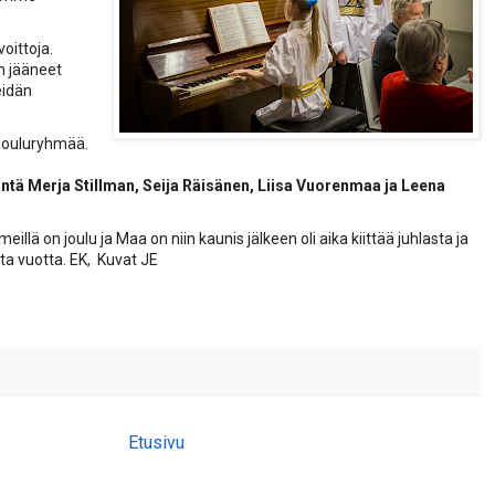
oittoja.
an jääneet
eidän
kujouluryhmää.
ntä Merja Stillman, Seija Räisänen, Liisa
Vuorenmaa ja Leena
eillä on joulu ja Maa on niin kaunis jälkeen oli aika kiittää juhlasta ja
tta vuotta. EK, Kuvat JE
Etusivu