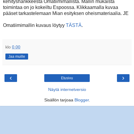
kehityshankkeesta Omatiimimallista. Mallin mukaista
toimintaa on jo kokeiltu Espoossa. Klikkaamalla kuvaa
pääset tarkastelemaan Mian esityksen oheismateriaalia. JE
Omatiimimallin kuvaus löytyy
TÄSTÄ
.
klo
0.00
Jaa muille
‹
›
Etusivu
Näytä internetversio
Sisällön tarjoaa
Blogger
.