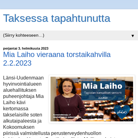
Taksessa tapahtunutta
▼
perjantai 3. helmikuuta 2023
Mia Laiho vieraana torstaikahvilla
2.2.2023
Länsi-Uudenmaan
hyvinvointialueen
aluehallituksen
puheenjohtaja Mia
Laiho kävi
kertomassa
takselaisille soten
alkutaipaleesta ja
Kokoomuksen
piirissä valmistellusta perusterveydenhuollon