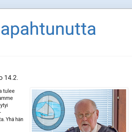
tapahtunutta
o 14.2.
a tulee
raamme
ytyi
-
ta. Yhä hän