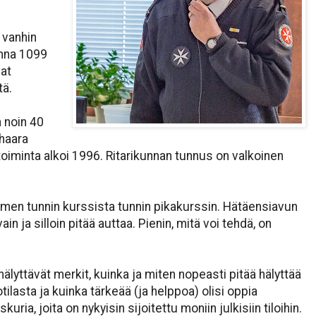
 vanhin
onna 1099
vat
tä.
 noin 40
 haara
oiminta alkoi 1996. Ritarikunnan tunnus on valkoinen
olmen tunnin kurssista tunnin pikakurssin. Hätäensiavun
in ja silloin pitää auttaa. Pienin, mitä voi tehdä, on
 hälyttävät merkit, kuinka ja miten nopeasti pitää hälyttää
ilasta ja kuinka tärkeää (ja helppoa) olisi oppia
kuria, joita on nykyisin sijoitettu moniin julkisiin tiloihin.