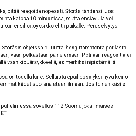
ika, pitää reagoida nopeasti, Storås tähdensi. Jos
inta katoaa 10 minuutissa, mutta ensiavulla voi
ka kun ensihoitoyksikkö ehtii paikalle. Peruselvytys
Storåsin ohjeissa oli uutta: hengittämätöntä potilasta
aan, vaan pelkästään painelemaan. Potilaan reagointia ei
lä vaan kipuärsykkeellä, esimerkiksi nipistämällä.
a on todella kiire. Sellaista epäillessä yksi hyvä keino
emmat kädet suorana eteen ilmaan. Jos toinen käsi ei
isi puhelimessa sovellus 112 Suomi, joka ilmaisee
 ET