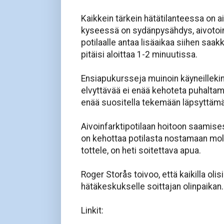
Kaikkein tärkein hätätilanteessa on a
kyseessä on sydänpysähdys, aivotoim
potilaalle antaa lisäaikaa siihen saak
pitäisi aloittaa 1-2 minuutissa.
Ensiapukursseja muinoin käyneillekin 
elvyttävää ei enää kehoteta puhaltam
enää suositella tekemään läpsyttämäl
Aivoinfarktipotilaan hoitoon saamisess
on kehottaa potilasta nostamaan mol
tottele, on heti soitettava apua.
Roger Storås toivoo, että kaikilla ol
hätäkeskukselle soittajan olinpaikan.
Linkit: