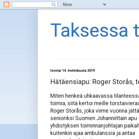
Taksessa 
torstai 14. helmikuuta 2019
Hätäensiapu: Roger Storås, t
Miten henkeä uhkaavassa tilanteess
toimia, siitä kertoi meille torstaivie
Roger Storås, joka viime vuonna jättä
senioriksi Suomen Johanniittain apu 
yhdistyksen toiminnanjohtajan paikal
kuitenkin ajaa ambulanssia ja antaa