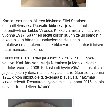
Kansallismuseon jälkeen kävimme Eliel Saarisen
suunnittelemassa Paavalin kirkossa, joka on ainut
jugendtyylinen kirkko Virossa. Kirkko valmistui vihittäväksi
vuonna 1917. Saarinen aloitti kirkon suunnittelun samoihin
aikoihin, kun hänen suunnittelemaa Helsingin
rautatieasemaa rakennettiin. Kirkko vaurioitui pahasti toisen
maailmansodan aikana.
Kirkko korjausta varten järjestettiin kutsukilpailu, jonka
voittivat Kari Järvisen, Merja Niemisen ja Markku Norsin
ehdotus vuonna 2006. Kirkosta oli hyvin vähän piirustuksia
jäljellä, joten yhtenä mallina käytettiin Eliel Saarisen vuonna
1911 kirkon ulkopuolelta tekemää piirustusta, näkymää
kirkon edestä. Restaurointityö valmistui vuonna 2015, jolloin
se vihittiin uudelleen käyttöön.