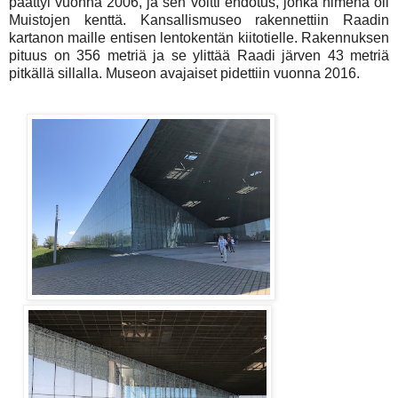
päättyi vuonna 2006, ja sen voitti ehdotus, jonka nimenä oli
Muistojen kenttä. Kansallismuseo rakennettiin Raadin
kartanon maille entisen lentokentän kiitotielle. Rakennuksen
pituus on 356 metriä ja se ylittää Raadi järven 43 metriä
pitkällä sillalla. Museon avajaiset pidettiin vuonna 2016.