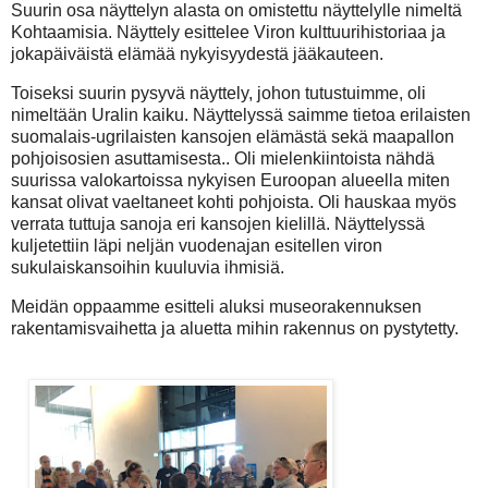
Suurin osa näyttelyn alasta on omistettu näyttelylle nimeltä
Kohtaamisia. Näyttely esittelee Viron kulttuurihistoriaa ja
jokapäiväistä elämää nykyisyydestä jääkauteen.
Toiseksi suurin pysyvä näyttely, johon tutustuimme, oli
nimeltään Uralin kaiku. Näyttelyssä saimme tietoa erilaisten
suomalais-ugrilaisten kansojen elämästä sekä maapallon
pohjoisosien asuttamisesta.
.
Oli mielenkiintoista nähdä
suurissa valokartoissa nykyisen Euroopan alueella miten
kansat olivat vaeltaneet kohti pohjoista.
Oli hauskaa myös
verrata tuttuja sanoja eri kansojen kielillä.
Näyttelyssä
kuljetettiin läpi neljän vuodenajan esitellen viron
sukulaiskansoihin kuuluvia ihmisiä.
Meidän oppaamme esitteli aluksi museorakennuksen
rakentamisvaihetta ja aluetta mihin rakennus on pystytetty.