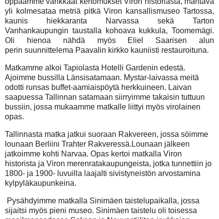
oppaamme värikkäät kertomukset Viron historiasta, mahtava
yli kolmesataa metriä pitkä Viron kansallismuseo Tartossa,
kaunis hiekkaranta Narvassa sekä
Tarton
Vanhankaupungin taustalla kohoava kukkula,
Toomemägi.
Oli hienoa nähdä myös Eliel Saarisen alun
perin suunnittelema Paavalin kirkko kauniisti restauroituna.
Matkamme alkoi Tapiolasta Hotelli Gardenin edestä.
Ajoimme bussilla Länsisatamaan. Mystar-laivassa meitä
odotti runsas buffet-aamiaispöytä herkkuineen. Laivan
saapuessa Tallinnan satamaan siirryimme takaisin tuttuun
bussiin, jossa mukaamme matkalle liittyi myös virolainen
opas.
Tallinnasta matka jatkui suoraan Rakvereen, jossa söimme
lounaan Berliini Trahter Rakveressä.Lounaan jälkeen
jatkoimme kohti Narvaa. Opas kertoi matkalla Viron
historista ja Viron merenratakaupungeista, jotka tunnettiin jo
1800- ja 1900- luvuilla laajalti sivistyneistön arvostamina
kylpyläkaupunkeina.
Pysähdyimme matkalla Sinimäen taistelupaikalla, jossa
sijaitsi myös pieni museo. Sinimäen taistelu oli toisessa