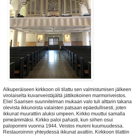
Alkuperäiseen kirkkoon oli tilattu sen valmistumisen jälkeen
virolaiselta kuvanveistäjältä jättikokoinen marmoriveistos.
Eliel Saarisen suunnitelman mukaan valo tuli alttarin takana
olevista ikkunoista valaisten patsaan epäedullisesti, joten
ikkunat muurattiin aluksi umpeen. Kirkko muuttui samalla
pimeämmäksi. Kirkko paloi pahasti, kun siihen osui
palopommi vuonna 1944. Veistos mureni kuumuudessa.
Restauroinnin yhteydessä ikkunat avattiin. Kirkkoon tilattiin