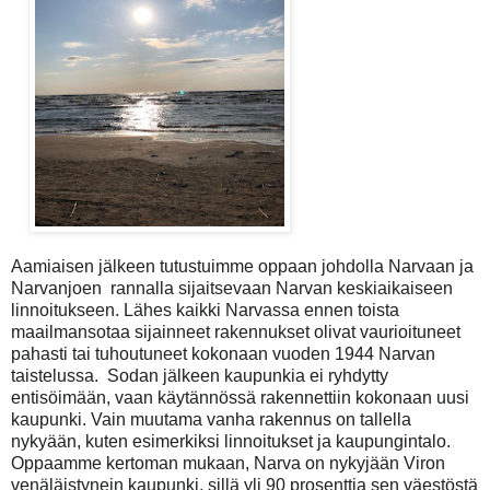
Aamiaisen jälkeen tutustuimme oppaan johdolla Narvaan ja
Narvanjoen rannalla sijaitsevaan Narvan keskiaikaiseen
linnoitukseen.
Lähes kaikki Narvassa ennen toista
maailmansotaa sijainneet rakennukset olivat vaurioituneet
pahasti tai tuhoutuneet kokonaan vuoden 1944 Narvan
taistelussa
.
Sodan jälkeen kaupunkia ei ryhdytty
entisöimään, vaan käytännössä rakennettiin kokonaan uusi
kaupunki. Vain muutama vanha rakennus on tallella
nykyään, kuten esimerkiksi linnoitukset ja kaupungintalo.
Oppaamme kertoman mukaan, Narva on nykyjään Viron
venäläistynein kaupunki, sillä yli 90 prosenttia sen väestöstä