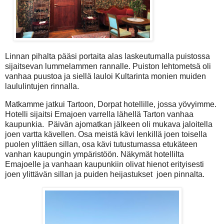
Linnan pihalta pääsi portaita alas laskeutumalla puistossa
sijaitsevan lummelammen rannalle. Puiston lehtometsä oli
vanhaa puustoa ja siellä lauloi Kultarinta monien muiden
laululintujen rinnalla.
Matkamme jatkui Tartoon, Dorpat hotellille, jossa yövyimme.
Hotelli sijaitsi Emajoen varrella lähellä Tarton vanhaa
kaupunkia. Päivän ajomatkan jälkeen oli mukava jaloitella
joen vartta kävellen. Osa meistä kävi lenkillä joen toisella
puolen ylittäen sillan, osa kävi tutustumassa etukäteen
vanhan kaupungin ympäristöön. Näkymät hotellilta
Emajoelle ja vanhaan kaupunkiin olivat hienot erityisesti
joen ylittävän sillan ja puiden heijastukset joen pinnalta.