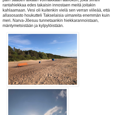
rantahiekkaa edes takaisin innostaen meitä joitakin
kahlaamaan. Vesi oli kuitenkin vielä sen verran viileää, että
allasosasto houkutteli Takselaisia uimareita enemmän kuin
meri. Narva-Jõesuu tunnetaankin hiekkarannoistaan,
mäntymetsistään ja kylpylöistään.