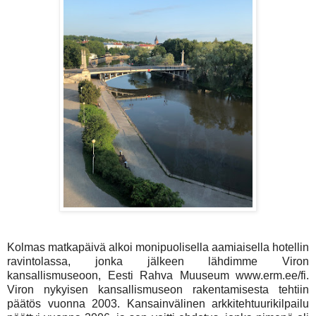
Kolmas matkapäivä alkoi monipuolisella aamiaisella hotellin
ravintolassa, jonka jälkeen lähdimme Viron
kansallismuseoon, Eesti Rahva Muuseum www.erm.ee/fi.
Viron nykyisen kansallismuseon rakentamisesta tehtiin
päätös vuonna 2003. Kansainvälinen arkkitehtuurikilpailu