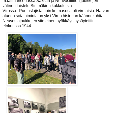
maailmansodassa Saksan ja Neuvostiiliton joukkojen
välinen taistelu Sinimäkien kukkuloista
Virossa. Puolustajista noin kolmasosa oli virolaisia. Narvan
alueen sotatoiminta on yksi Viron historian käännekohtia.
Neuvostojoukkojen viimeinen hyökkäys pysäytettiin
elokuussa 1944.