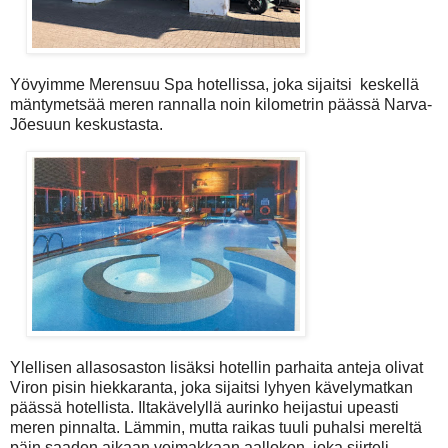
Yövyimme Merensuu Spa hotellissa, joka sijaitsi keskellä
mäntymetsää meren rannalla noin kilometrin päässä Narva-
Jõesuun keskustasta.
Ylellisen allasosaston lisäksi hotellin parhaita anteja olivat
Viron pisin hiekkaranta, joka sijaitsi lyhyen kävelymatkan
päässä hotellista. Iltakävelyllä aurinko heijastui upeasti
meren pinnalta. Lämmin, mutta raikas tuuli puhalsi mereltä
päin saaden aikaan voimakkaan aallokon, joka siirteli